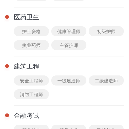
模块提示课
2021管理综合-数学-基础班
医药卫生
零基础入门班
刷题突破课
护士资格
健康管理师
初级护师
汪学能
64人已购
1180.00
免费试听
执业药师
主管护师
￥
建筑工程
2021管理综合-逻辑-基础班
零基础入门班
安全工程师
一级建造师
二级建造师
潘杰
65人已购
消防工程师
1180.00
免费试听
￥
金融考试
完
重
完
首页
0元听课
课程
题库
我的
2021英语（二） 基础-语法精讲班