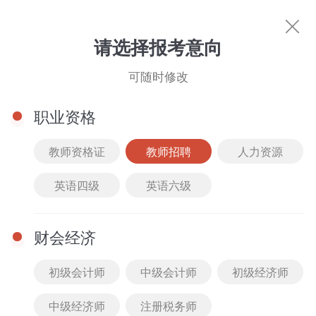
教师招聘
请选择报考意向
你的专属好课
可随时修改
科目选择
职业资格
筛选
综合排序
价格排序
班型选择
课程类
教师资格证
教师招聘
人力资源
研究生
管理综合
全部
精品课
2022
最新
全部
VIP班
英语四级
英语六级
政治
英语（一）
英语（二）
2021英语二-真题精讲班2
真题班
公开课
2021
人气
免费
套餐班
西医综合
数学（一）
数学（二）
财会经济
汪海洋
真题解析课
2020
付费
低到高
单科班
112人已购
数学（三）
同力英语
初级会计师
中级会计师
初级经济师
1180.00
免费试听
￥
高频考点课
2019
高到低
中级经济师
注册税务师