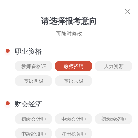
教师招聘
请选择报考意向
你的专属好课
可随时修改
科目选择
职业资格
筛选
综合排序
价格排序
班型选择
课程类
教师资格证
教师招聘
人力资源
财政税收专业知识与实务
全部
精品课
2022
最新
全部
VIP班
英语四级
英语六级
金融专业知识与实务
人力资源管理专业知识与实务
公开课
2021
人气
免费
套餐班
房地产经济专业知识与实务
财会经济
真题解析课
2020
付费
低到高
单科班
工商管理专业知识与实务
建筑经济专业知识与实务
初级会计师
中级会计师
初级经济师
高频考点课
2019
高到低
经济基础知识
知识产权专业知识与实务
中级经济师
注册税务师