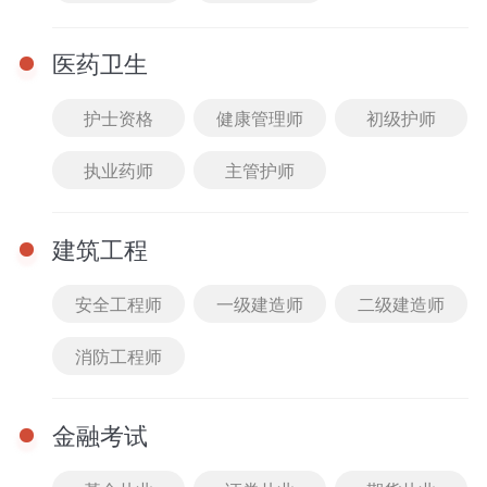
模块提示课
医药卫生
刷题突破课
护士资格
健康管理师
初级护师
暂时还没有任何数据哦~
执业药师
主管护师
建筑工程
安全工程师
一级建造师
二级建造师
消防工程师
金融考试
完
重
完
首页
0元听课
课程
题库
我的