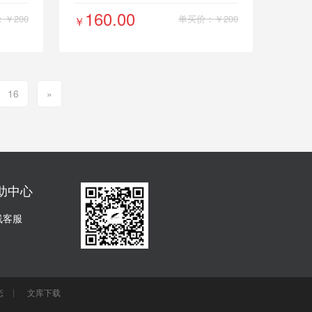
160.00
￥200
单买价：￥200
￥
16
»
助中心
线客服
态
文库下载