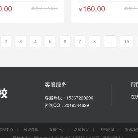
0.00
160.00
单买价：￥200
单买价：
￥
2
3
4
5
6
7
8
...
15
客服服务
帮
在
客服热线：15367220290
咨询QQ：2019344629
课程中心
智能题库
直播中心
名师风采
图书商城
资讯动
网校地址：湖南省龙山县龙城中央C栋2楼好未来教育（皓德学堂内）