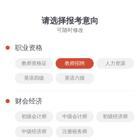
文库下载
请选择报考意向
当前位置：
教师招聘
切换考试
可随时修改
2023永州市直教综真题（回忆版）
职业资格
下载
大小 0.20M
格式
下载次数 21次
教师资格证
教师招聘
人力资源
2023永州市直教综真题（回忆版）
下载
大小 0.20M
格式
下载次数 21次
英语四级
英语六级
(回忆版)长沙市芙蓉区编制教招英语真题
下载
大小 0.17M
格式
下载次数 22次
财会经济
【语文】2026年高三期末考试及模拟考试卷
初级会计师
中级会计师
初级经济师
下载
大小 45.61M
格式
下载次数 48次
中级经济师
注册税务师
【政治】2026年高三期末考试及模拟考试卷