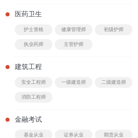
下载
大小 31.29M
格式
下载次数 9次
医药卫生
【英语】2026年高三期末考试及模拟考试卷
下载
大小 53.67M
格式
下载次数 38次
护士资格
健康管理师
初级护师
【物理】2026年高三期末考试及模拟考试卷
执业药师
主管护师
下载
大小 37.98M
格式
下载次数 5次
【数学】2026年高三期末考试及模拟考试卷
建筑工程
下载
大小 36.44M
格式
下载次数 18次
安全工程师
一级建造师
二级建造师
【生物】2026年高三期末考试及模拟考试卷
下载
大小 57.24M
格式
下载次数 2次
消防工程师
【历史】2026年高三期末考试及模拟考试卷
下载
金融考试
大小 31.28M
格式
下载次数 16次
【化学】2026年高三期末考试及模拟考试卷
基金从业
证券从业
期货从业
下载