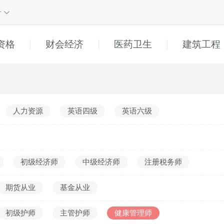
号
资格
财会经济
医药卫生
建筑工程
课程
1
课程
e
直播
高中
人力资源
英语四级
英语六级
初中
小学
普通话
初级经济师
中级经济师
注册税务师
幼儿
期货从业
基金从业
______
真题解析
初级护师
主管护师
健康管理师