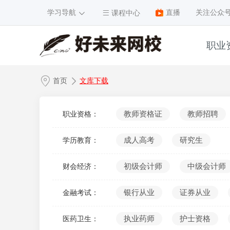
学习导航
直播
关注公众
课程中心
职业
1
首页
文库下载
2
3
教师资格证
教师招聘
职业资格：
4
成人高考
研究生
学历教育：
5
6
初级会计师
中级会计师
财会经济：
7
银行从业
证券从业
金融考试：
8
9
执业药师
护士资格
医药卫生：