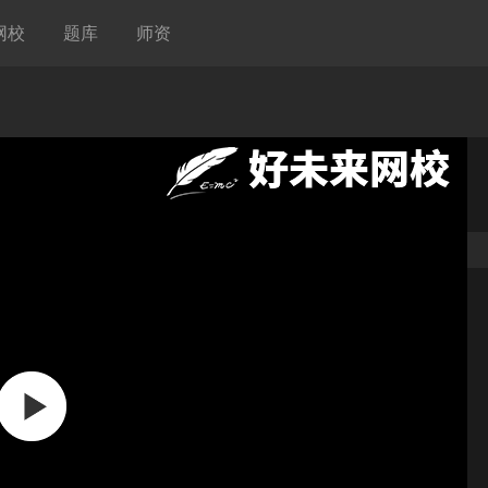
网校
题库
师资