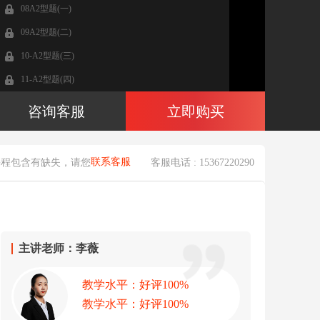
08A2型题(一)
09A2型题(二)
10-A2型题(三)
11-A2型题(四)
12-A3、A4型题(一)
咨询客服
立即购买
13-A3、A4型题(二)(完)
联系客服
课程包含有缺失，请您
客服电话 : 15367220290
主讲老师：李薇
教学水平：好评100%
教学水平：好评100%