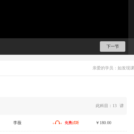
下一节
亲爱的学员：如发现
此科目：
13
讲
李薇
￥180.00