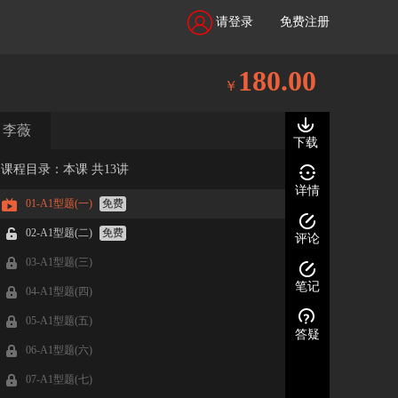
请登录
免费注册
180.00
￥
李薇
下载
课程目录：本课 共13讲
详情
01-A1型题(一)
免费
02-A1型题(二)
免费
评论
03-A1型题(三)
笔记
04-A1型题(四)
05-A1型题(五)
答疑
06-A1型题(六)
07-A1型题(七)