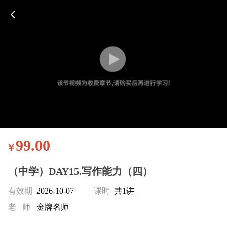
99.00
￥
（中学）DAY15.写作能力（四）
有效期
2026-10-07
课时
共1讲
老 师
金牌名师