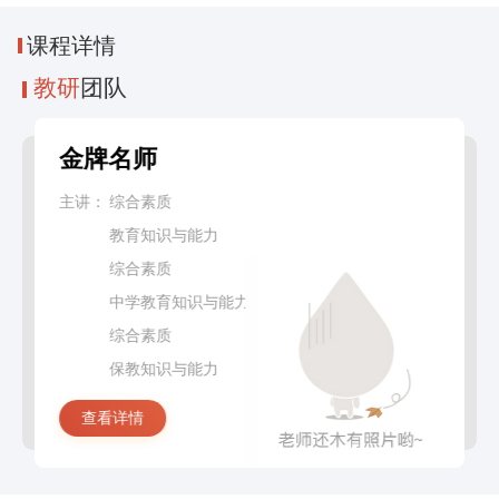
课程
详情
教研
团队
金牌名师
主讲：
综合素质
教育知识与能力
综合素质
中学教育知识与能力
综合素质
保教知识与能力
查看详情