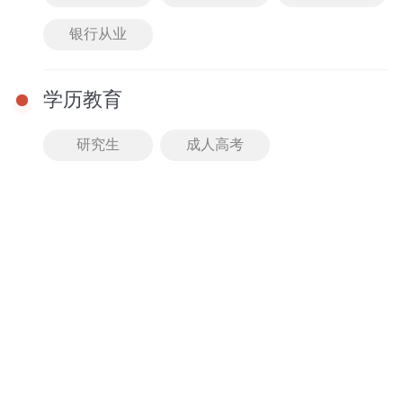
配套文库
普通话
银行从业
知识海洋
必考重点
学历教育
点击可查看更多教招笔试图书哦
研究生
成人高考
教学
优势
师资团队
授课体系
老师均有过硬专业背景
分3大阶段备考，循序渐
且执行严格的淘汰机制
进稳步提升
师资团队口碑爆棚
高效突破合格线
精品课程
智能测评