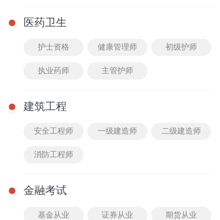
医药卫生
护士资格
健康管理师
初级护师
￥59
立即购买
执业药师
主管护师
新百易英语题库试卷
2023湖南教师招聘考试
用书中小学通用
159人已购买
建筑工程
安全工程师
一级建造师
二级建造师
消防工程师
￥39
立即购买
金融考试
配套题库
配套课程
基金从业
证券从业
期货从业
一起来练习吧
全身教材